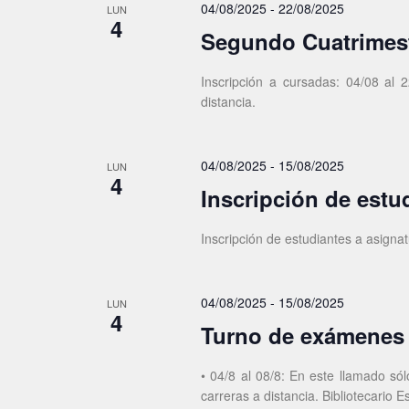
c
s
e
04/08/2025
-
22/08/2025
LUN
4
l
c
q
Segundo Cuatrimest
a
h
u
v
a
Inscripción a cursadas: 04/08 al 
e
e
.
distancia.
.
d
B
a
u
04/08/2025
-
15/08/2025
LUN
s
4
y
Inscripción de estu
c
v
a
i
Inscripción de estudiantes a asigna
E
v
s
e
t
04/08/2025
-
15/08/2025
LUN
n
4
a
Turno de exámenes
t
o
s
s
• 04/8 al 08/8: En este llamado só
d
carreras a distancia. Bibliotecario 
p