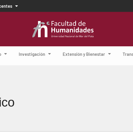
centes
o
Investigación
Extensión y Bienestar
Tran
ico