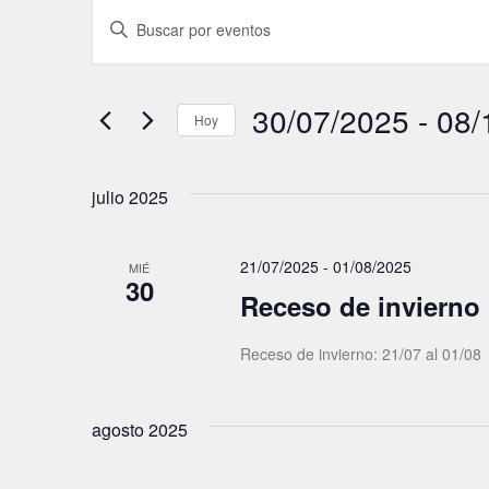
N
I
a
n
t
v
r
30/07/2025
 - 
08/
e
Hoy
o
g
d
S
u
a
e
julio 2025
c
l
c
e
e
i
l
c
21/07/2025
-
01/08/2025
MIÉ
a
30
ó
c
Receso de invierno
p
i
n
a
o
Receso de invierno: 21/07 al 01/08
d
l
n
a
e
a
b
l
b
agosto 2025
r
a
ú
a
f