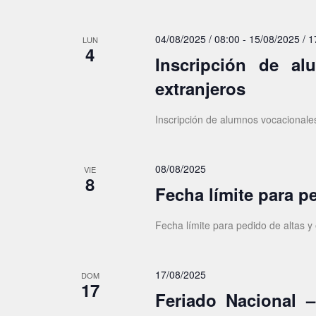
e
a
r
E
04/08/2025 / 08:00
-
15/08/2025 / 1
LUN
a
v
4
l
Inscripción de al
e
a
extranjeros
p
n
a
t
Inscripción de alumnos vocacionales
l
o
a
b
s
08/08/2025
VIE
r
8
Fecha límite para p
a
c
Fecha límite para pedido de altas y
l
a
v
17/08/2025
DOM
e
17
Feriado Nacional –
.