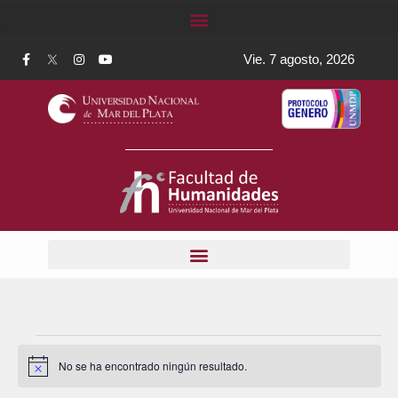
Vie. 7 agosto, 2026
No se ha encontrado ningún resultado.
A
v