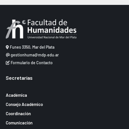
s
.
s
t
q
a
u
s
e
d
d
e
Funes 3350, Mar del Plata
a
E
gestionhuma@mdp.edu.ar
y
Formulario de Contacto
v
v
e
Secretarías
i
n
s
t
Académica
t
o
Consejo Académico
a
Coordinación
s
Comunicación
d