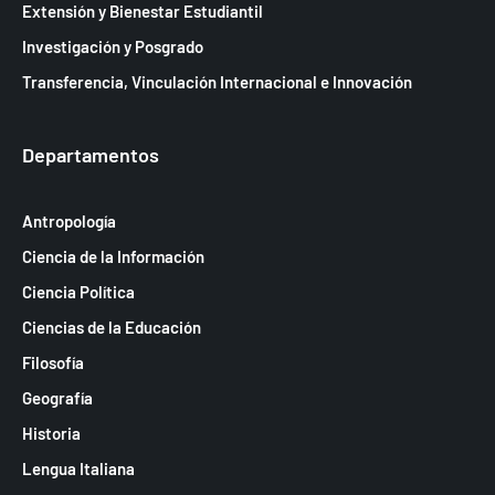
Extensión y Bienestar Estudiantil
e
Investigación y Posgrado
E
Transferencia, Vinculación Internacional e Innovación
v
e
Departamentos
n
t
Antropología
o
Ciencia de la Información
s
Ciencia Política
Ciencias de la Educación
Filosofía
Geografía
Historia
Lengua Italiana