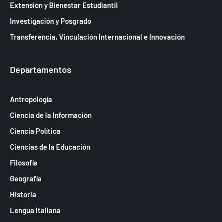
a
Extensión y Bienestar Estudiantil
s
Investigación y Posgrado
d
Transferencia, Vinculación Internacional e Innovación
e
E
Departamentos
v
e
Antropología
n
Ciencia de la Información
t
Ciencia Política
o
Ciencias de la Educación
s
Filosofía
Geografía
Historia
Lengua Italiana