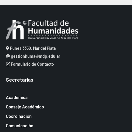
e
c
v
b
h
i
ú
a
s
.
s
t
q
a
u
Funes 3350, Mar del Plata
s
e
gestionhuma@mdp.edu.ar
d
Formulario de Contacto
d
e
a
E
Secretarías
y
v
v
e
Académica
i
n
Consejo Académico
s
t
Coordinación
t
o
Comunicación