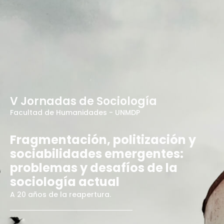
V Jornadas de Sociología
Facultad de Humanidades - UNMDP
Fragmentación, politización y
sociabilidades emergentes:
problemas y desafíos de la
sociología actual
A 20 años de la reapertura.