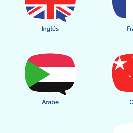
Inglés
Fr
Árabe
C