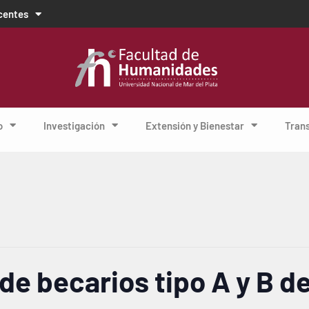
centes
o
Investigación
Extensión y Bienestar
Tran
de becarios tipo A y B d