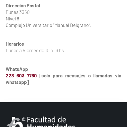
Dirección Postal
Funes 3350
Nivel 6
Complejo Universitario “Manuel Belgrano”.
Horarios
Lunes a Viernes de 10 a 16 hs
WhatsApp
223 603 7760
[solo para mensajes o llamadas vía
whatsapp]