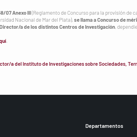
8/07 Anexo III
(Reglamento de Concurso para la provisión de car
rsidad Nacional de Mar del Plata),
se llama a Concurso de mér
 Director/a de los distintos Centros de Investigación
, dependi
quí
.
or/a del Instituto de Investigaciones sobre Sociedades, Terri
Departamentos