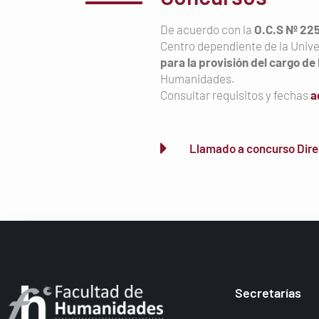
De acuerdo con la
O.C.S Nº 225
Centro dependiente de la Unive
para la provisión del cargo de
Humanidades.
Consultar requisitos y fechas
a
Llamado a concurso Direct
Secretarías