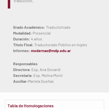
traducción.
Grado Académico:
Traductotrado
Modalidad:
Presencial
Duración:
4 años
Título Final:
Traductorado Público en Inglés
Informes:
modernas@mdp.edu.ar
Responsables
Directora
: Esp. Ana Siccardi
Secretaria
: Esp. Melina Monti
Auxiliar:
Mariela Dueñas
Tabla de Homologaciones