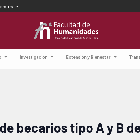
centes
o
Investigación
Extensión y Bienestar
Tran
de becarios tipo A y B d