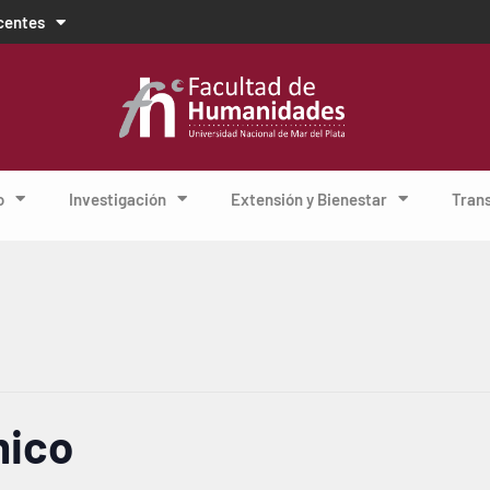
centes
o
Investigación
Extensión y Bienestar
Tran
mico