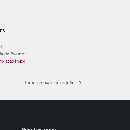
ES
024
ía de Evento:
rio académico
Turno de exámenes julio
Nuestras redes