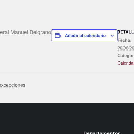
neral Manuel Belgrano
DETALL
Añadir al calendario
Fecha:
20/06/2
Categor
Calenda
 excepciones
Departamentos