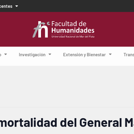
centes
o
Investigación
Extensión y Bienestar
Tran
nmortalidad del General 