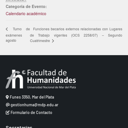
Categoría de Evento:
Calendario académico
Funciones becarios externos relacionadas con Lugares
Turno de
exámenes
de Trabajo vigentes (OCS 2258/07) – Segundo
agosto
Cuatrimestre
Funes 3350, Mar del Plata
gestionhuma@mdp.edu.ar
Formulario de Contacto
Secretarías