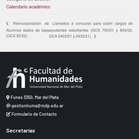
Calendario académico
Llamados a concurso para cubrir cargos de
Reincorporación de
Alumnos dados de baja
ayudantes estudiantes (OCS 700/01 y 800/02,
(OCS 92/22)
OCA 2403/21 y 2433/21).
Funes 3350, Mar del Plata
gestionhuma@mdp.edu.ar
Formulario de Contacto
Secretarías