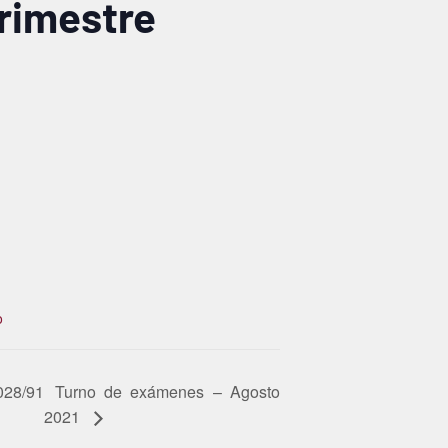
trimestre
o
1028/91
Turno de exámenes – Agosto
2021