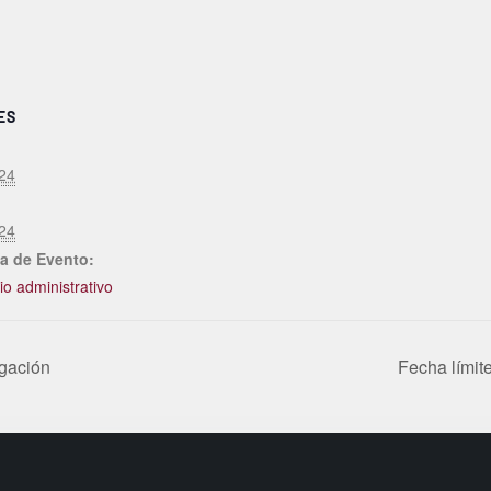
ES
24
24
a de Evento:
o administrativo
igación
Fecha límit