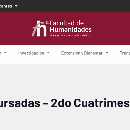
centes
o
Investigación
Extensión y Bienestar
Tran
cursadas – 2do Cuatrimes