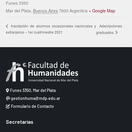
Funes 3350
Mar del Plata
,
Buenos Aires
7600
Argentina
+ Google Map
Adscripciones
Inscripción de alumnos vocacionales nacionales y
extranjeros – 1er cuatrimestre 2021
graduados
Funes 3350, Mar del Plata
gestionhuma@mdp.edu.ar
Formulario de Contacto
Secretarías