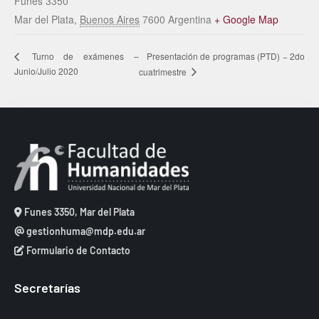
Funes 3350
Mar del Plata
,
Buenos Aires
7600
Argentina
+ Google Map
Presentación de programas (PTD) − 2do
Turno de exámenes –
Junio/Julio 2020
cuatrimestre
Funes 3350, Mar del Plata
gestionhuma@mdp.edu.ar
Formulario de Contacto
Secretarías