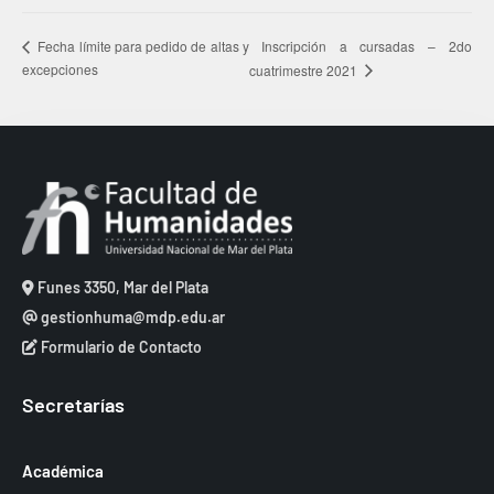
Inscripción a cursadas – 2do
Fecha límite para pedido de altas y
excepciones
cuatrimestre 2021
Funes 3350, Mar del Plata
gestionhuma@mdp.edu.ar
Formulario de Contacto
Secretarías
Académica