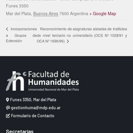
Funes 3350
Mar del Plata
,
Buenos Aires
7600
Argentina
+ Google Map
Reconocimiento de asignaturas aisladas de Institutos
Incorporaciones
a Grupos de
de nivel terciario no universitario (OCS Nº 1028/91 y
Extensión
OCA Nº 1696/96)
Funes 3350, Mar del Plata
gestionhuma@mdp.edu.ar
Formulario de Contacto
Secretarías