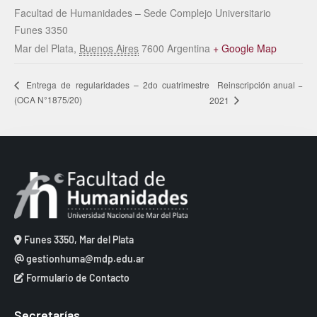
Facultad de Humanidades – Sede Complejo Universitario
Funes 3350
Mar del Plata
,
Buenos Aires
7600
Argentina
+ Google Map
Reinscripción anual −
Entrega de regularidades – 2do cuatrimestre
(OCA N°1875/20)
2021
Funes 3350, Mar del Plata
gestionhuma@mdp.edu.ar
Formulario de Contacto
Secretarías