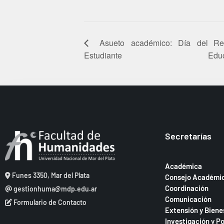
Asueto académico: Día del
Re
Estudiante
Educ
Secretarías
Académica
Funes 3350, Mar del Plata
Consejo Académi
Coordinación
gestionhuma@mdp.edu.ar
Comunicación
Formulario de Contacto
Extensión y Biene
Investigación y P