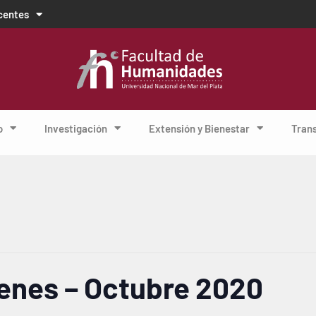
centes
o
Investigación
Extensión y Bienestar
Tran
enes − Octubre 2020