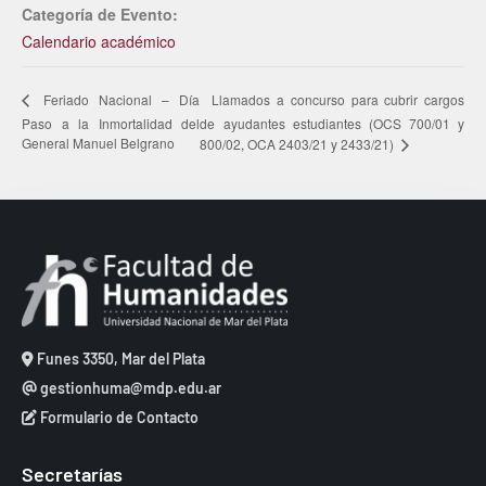
Categoría de Evento:
Calendario académico
Llamados a concurso para cubrir cargos
Feriado Nacional – Día
Paso a la Inmortalidad del
de ayudantes estudiantes (OCS 700/01 y
General Manuel Belgrano
800/02, OCA 2403/21 y 2433/21)
Funes 3350, Mar del Plata
gestionhuma@mdp.edu.ar
Formulario de Contacto
Secretarías