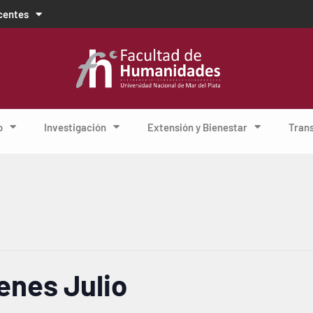
centes
o
Investigación
Extensión y Bienestar
Tran
enes Julio