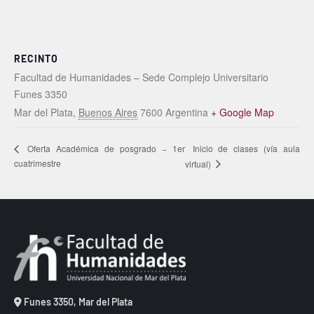
RECINTO
Facultad de Humanidades – Sede Complejo Universitario
Funes 3350
Mar del Plata
,
Buenos Aires
7600
Argentina
+ Google Map
Inicio de clases (vía aula
Oferta Académica de posgrado − 1er
cuatrimestre
virtual)
Funes 3350, Mar del Plata