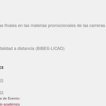
s finales en las materias promocionales de las carrera
odalidad a distancia (BIBES-LICAD)
ES
23
23
a de Evento:
io académico