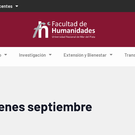
centes
o
Investigación
Extensión y Bienestar
Tran
enes septiembre