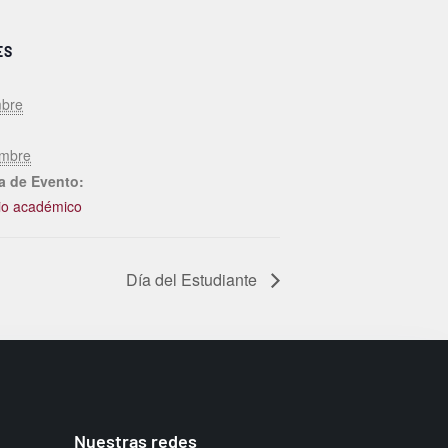
ES
mbre
embre
a de Evento:
io académico
Día del Estudiante
Nuestras redes