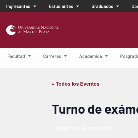
Ingresantes
Estudiantes
Graduados
Do
Facultad
Carreras
Académica
Posgrad
« Todos los Eventos
Turno de exám
7 septiembre
-
11 septiembre