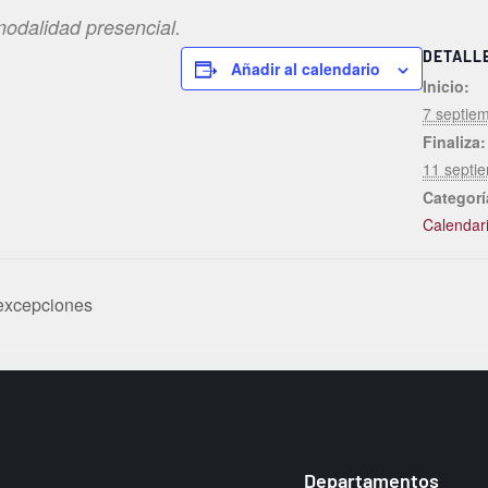
modalidad presencial.
DETALL
Añadir al calendario
Inicio:
7 septie
Finaliza:
11 septi
Categorí
Calendar
 excepciones
Departamentos