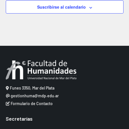
s
s
s
s
s
s
s
E
s
.
s
Suscribirse al calendario
v
t
q
e
a
u
n
s
e
t
d
d
e
o
a
E
s
y
v
v
e
i
n
Funes 3350, Mar del Plata
s
t
gestionhuma@mdp.edu.ar
t
o
Formulario de Contacto
a
s
Secretarías
d