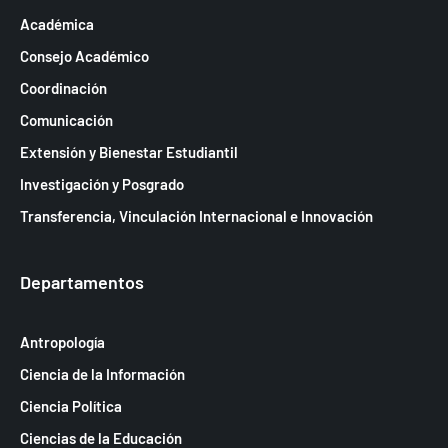
e
Académica
E
Consejo Académico
v
Coordinación
e
Comunicación
n
Extensión y Bienestar Estudiantil
t
Investigación y Posgrado
o
Transferencia, Vinculación Internacional e Innovación
s
Departamentos
Antropología
Ciencia de la Información
Ciencia Política
Ciencias de la Educación