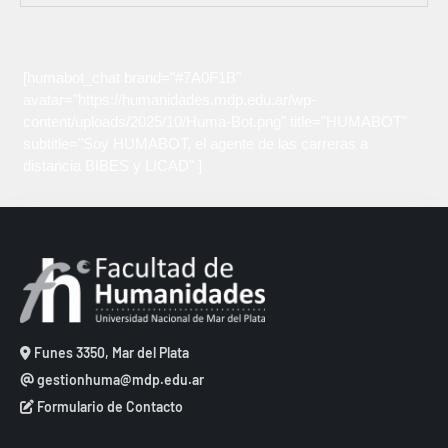
[humabot_chat brand="#7A0F1B"
avatar="https://humanidades.mdp.edu.ar/wp-
content/uploads/2025/10/Huma-Bot.png" title="HUMABOT"
subtitle="Soy HUMABOT, el agente de las carreras a
distancia BIBES y LICAD" ]
Funes 3350, Mar del Plata
gestionhuma@mdp.edu.ar
Formulario de Contacto