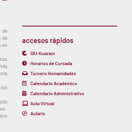
s de
s de
accesos rápidos
s en
SIU-Guaraní
anas
Horarios de Cursada
vida
oria
Turnero Humanidades
Calendario Académico
ción
Calendario Administrativo
dada
Aula Virtual
es.
Aulario
idos