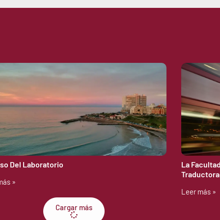
lso Del Laboratorio
La Faculta
Traductora
más »
Leer más »
Cargar más