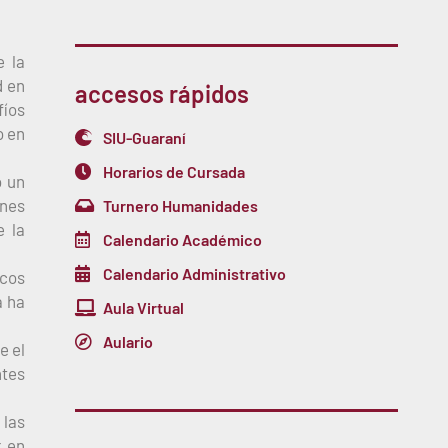
e la
d en
accesos rápidos
fíos
o en
SIU-Guaraní
Horarios de Cursada
o un
ones
Turnero Humanidades
e la
Calendario Académico
Calendario Administrativo
icos
a ha
Aula Virtual
Aulario
e el
ntes
 las
r en