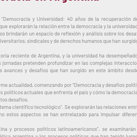
“Democracia y Universidad: 40 años de la recuperación d
que explorarán la relación entre la democracia y la universida
 brindarán un espacio de reflexión y análisis sobre los desa
niversitarios, sindicales y de derechos humanos que han surgid
toria reciente de Argentina, y la universidad ha desempeñad
as jornadas pretenden profundizar en las complejas interacci
os avances y desafíos que han surgido en este ámbito desd
rme actualidad, comenzando por “Democracia y desafíos polít
s políticos actuales que enfrenta el país y cómo la democraci
stos desafíos.
ema científico tecnológico”. Se explorarán las relaciones entr
mo estos aspectos se han entrelazado para impulsar difere
ina y procesos políticos latinoamericanos”, se examinarán
tica argentina y los procesos políticos que han tenido luga