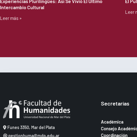
Experiencias Plurilingües: Así Se Vivió El Último
El Pu
Intercambio Cultural
Leer 
Leer más »
Secretarías
Académica
Funes 3350, Mar del Plata
Consejo Académi
Coordinación
gestionhuma@mdp.edu.ar