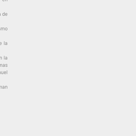
a de
ismo
e la
n la
emas
nuel
rman