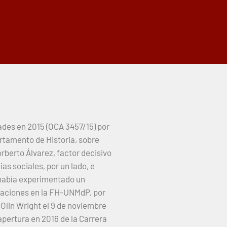
ades en 2015 (OCA 3457/15) por
rtamento de Historia, sobre
orberto Álvarez, factor decisivo
as sociales, por un lado, e
 había experimentado un
gaciones en la FH-UNMdP, por
 Olin Wright el 9 de noviembre
apertura en 2016 de la Carrera