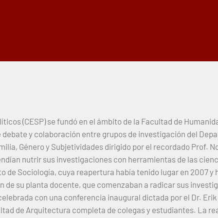
olíticos (CESP) se fundó en el ámbito de la Facultad de Humanid
e debate y colaboración entre grupos de investigación del Depa
ilia, Género y Subjetividades dirigido por el recordado Prof. N
endían nutrir sus investigaciones con herramientas de las cienci
o de Sociología, cuya reapertura había tenido lugar en 2007 y
ón de su planta docente, que comenzaban a radicar sus investi
 celebrada con una conferencia inaugural dictada por el Dr. Erik
ultad de Arquitectura completa de colegas y estudiantes. La re