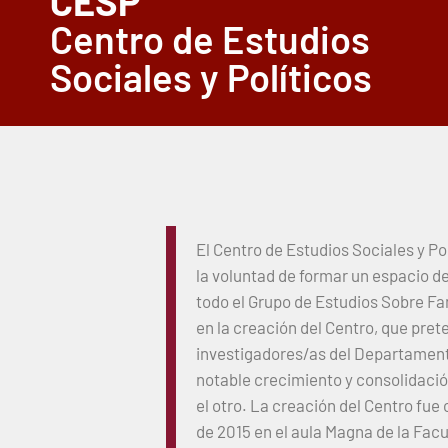
CESP
Centro de Estudios
Sociales y Políticos
El Centro de Estudios Sociales y P
la voluntad de formar un espacio d
todo el Grupo de Estudios Sobre Fam
en la creación del Centro, que pret
investigadores/as del Departament
notable crecimiento y consolidaci
el otro. La creación del Centro fue
de 2015 en el aula Magna de la Fac