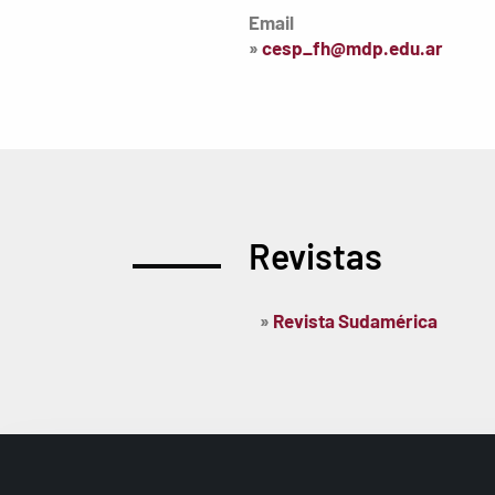
Email
»
cesp_fh@mdp.edu.ar
Revistas
»
Revista Sudamérica