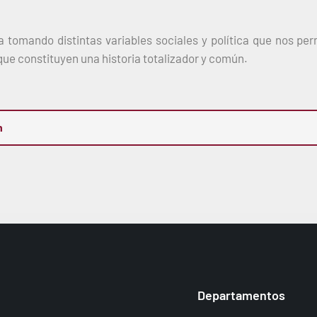
a tomando distintas variables sociales y política que nos per
que constituyen una historia totalizador y común.
n
Departamentos