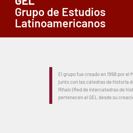
GEL
Grupo de Estudios
Latinoamericanos
El grupo fue creado en 1998 por el 
junto con las cátedras de historia
Rihalc (Red de intercatedras de hi
pertenecen al GEL desde su creaci