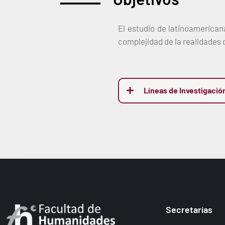
El estudio de latinoamerican
complejidad de la realidades 
Líneas de Investigació
Secretarías