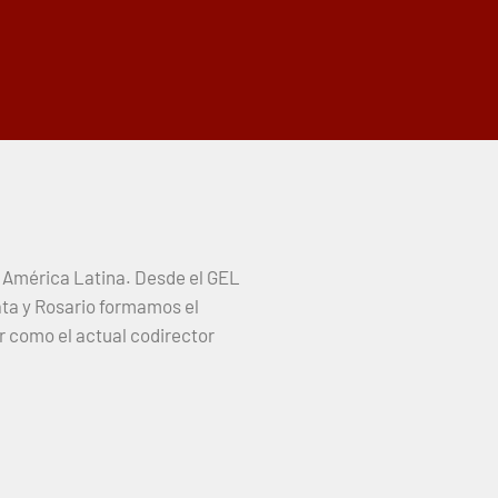
re América Latina. Desde el GEL
ata y Rosario formamos el
r como el actual codirector