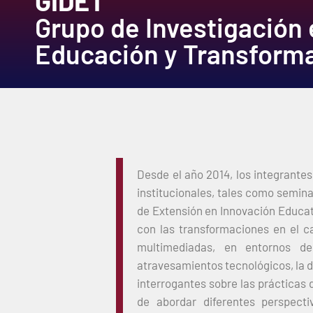
GIDET
Grupo de Investigación 
Educación y Transforma
Desde el año 2014, los integrante
institucionales, tales como semina
de Extensión en Innovación Educat
con las transformaciones en el 
multimediadas, en entornos de 
atravesamientos tecnológicos, la d
interrogantes sobre las prácticas 
de abordar diferentes perspect