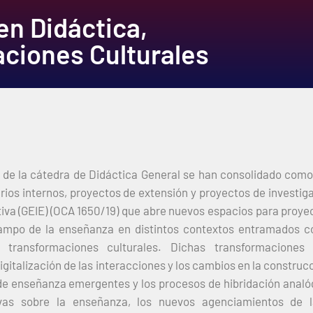
en Didáctica,
ciones Culturales
s de la cátedra de Didáctica General se han consolidado como
rios internos, proyectos de extensión y proyectos de investiga
iva (GEIE) (OCA 1650/19) que abre nuevos espacios para proye
campo de la enseñanza en distintos contextos entramados c
transformaciones culturales. Dichas transformaciones c
igitalización de las interacciones y los cambios en la constru
de enseñanza emergentes y los procesos de hibridación analógic
ivas sobre la enseñanza, los nuevos agenciamientos de l