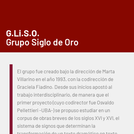
G.Li.S.O.
Grupo Siglo de Oro
El grupo fue creado bajo la dirección de Marta
Villarino en el año 1993, con la codirección de
Graciela Fiadino. Desde sus inicios apostó al
trabajo interdisciplinario, de manera que el
primer proyecto (cuyo codirector fue Osvaldo
Pellettieri -UBA-) se propuso estudiar en un
corpus de obras breves de los siglos XVI y XVI, el
sistema de signos que determinan la
transformación de un texto dramático en texto