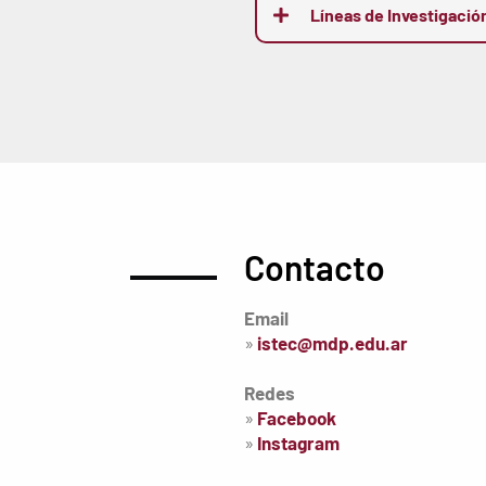
Líneas de Investigació
Contacto
Email
»
istec@mdp.edu.ar
Redes
»
Facebook
»
Instagram