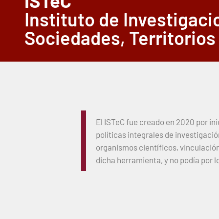
ISTeC
Instituto de Investigac
Sociedades, Territorios
El ISTeC fue creado en 2020 por in
políticas integrales de investigaci
organismos científicos, vinculaci
dicha herramienta, y no podía por l