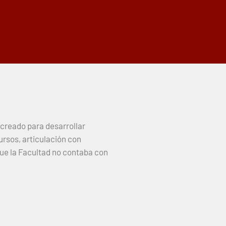
 creado para desarrollar
ursos, articulación con
ue la Facultad no contaba con