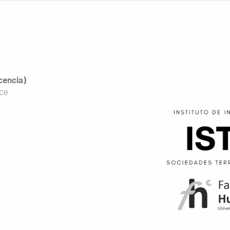
icencia)
rce