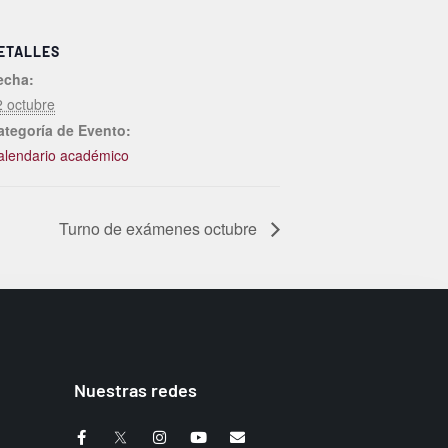
ETALLES
echa:
2 octubre
ategoría de Evento:
alendario académico
Turno de exámenes octubre
Nuestras redes