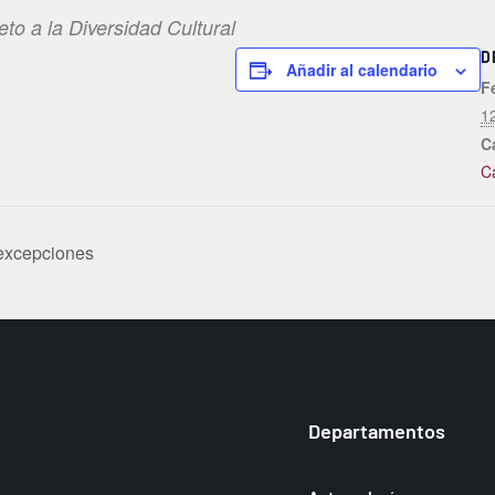
to a la Diversidad Cultural
D
Añadir al calendario
F
1
C
C
 excepciones
Departamentos