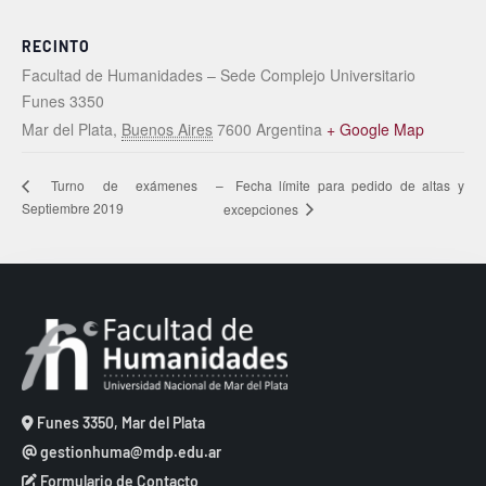
RECINTO
Facultad de Humanidades – Sede Complejo Universitario
Funes 3350
Mar del Plata
,
Buenos Aires
7600
Argentina
+ Google Map
Fecha límite para pedido de altas y
Turno de exámenes –
Septiembre 2019
excepciones
Funes 3350, Mar del Plata
gestionhuma@mdp.edu.ar
Formulario de Contacto