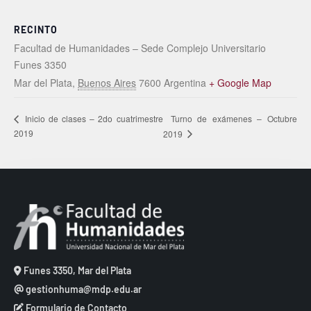
RECINTO
Facultad de Humanidades – Sede Complejo Universitario
Funes 3350
Mar del Plata
,
Buenos Aires
7600
Argentina
+ Google Map
Turno de exámenes – Octubre
Inicio de clases – 2do cuatrimestre
2019
2019
Funes 3350, Mar del Plata
gestionhuma@mdp.edu.ar
Formulario de Contacto