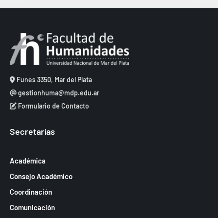
s
.
s
t
q
a
u
s
e
d
d
e
Funes 3350, Mar del Plata
a
gestionhuma@mdp.edu.ar
E
y
Formulario de Contacto
v
v
e
Secretarías
i
n
s
t
Académica
t
o
Consejo Académico
a
Coordinación
s
Comunicación
d