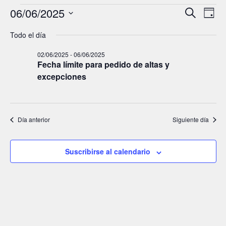
06/06/2025
N
N
B
D
u
a
í
a
S
s
Todo el día
a
e
c
v
v
a
l
02/06/2025
-
06/06/2025
r
e
e
e
Fecha límite para pedido de altas y
g
g
c
excepciones
c
a
a
i
c
c
o
Día anterior
Siguiente día
i
i
n
a
ó
ó
l
Suscribirse al calendario
n
n
a
d
d
f
e
e
e
c
v
b
h
i
ú
a