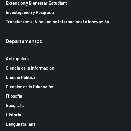
Extensión y Bienestar Estudiantil
e
Investigación y Posgrado
E
Transferencia, Vinculación Internacional e Innovación
v
e
Departamentos
n
t
Antropología
o
Ciencia de la Información
s
Ciencia Política
Ciencias de la Educación
Filosofía
Geografía
Historia
Lengua Italiana