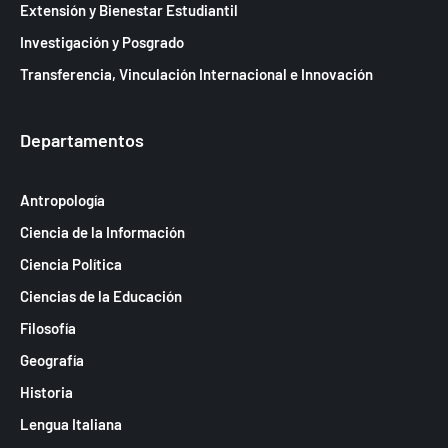
Extensión y Bienestar Estudiantil
e
Investigación y Posgrado
E
Transferencia, Vinculación Internacional e Innovación
v
e
Departamentos
n
t
Antropología
o
Ciencia de la Información
s
Ciencia Política
Ciencias de la Educación
Filosofía
Geografía
Historia
Lengua Italiana