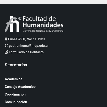
s
.
s
t
q
a
u
s
e
d
d
e
Funes 3350, Mar del Plata
a
gestionhuma@mdp.edu.ar
E
y
Formulario de Contacto
v
v
e
Secretarías
i
n
s
t
Académica
t
o
Consejo Académico
a
Coordinación
s
Comunicación
d