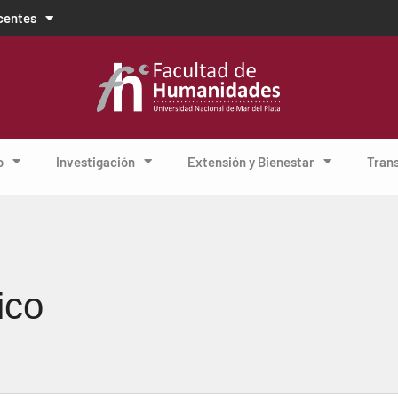
centes
o
Investigación
Extensión y Bienestar
Tran
ico