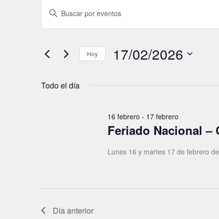
N
I
a
n
t
v
r
17/02/2026
e
Hoy
o
g
d
S
u
a
e
Todo el día
c
l
c
e
e
i
l
c
16 febrero
-
17 febrero
a
Feriado Nacional – 
ó
c
p
i
n
a
o
Lunes 16 y martes 17 de febrero d
d
l
n
a
e
a
b
l
b
r
a
ú
a
Día anterior
f