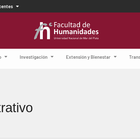
centes
o
Investigación
Extensión y Bienestar
Tran
rativo