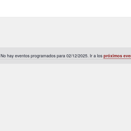
No hay eventos programados para 02/12/2025. Ir a los
próximos eve
A
v
i
s
o