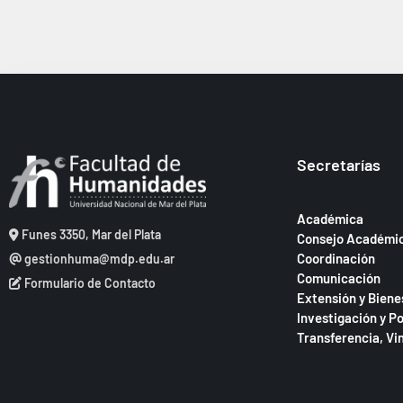
c
s
e
l
c
q
a
h
u
v
a
e
e
.
.
d
B
a
u
Secretarías
s
y
c
v
a
Académica
i
Funes 3350, Mar del Plata
Consejo Académi
E
Coordinación
gestionhuma@mdp.edu.ar
v
s
Comunicación
e
Formulario de Contacto
t
Extensión y Biene
n
Investigación y P
a
t
Transferencia, Vi
o
s
s
d
p