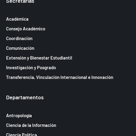
a
Secretarías
s
d
Académica
e
Consejo Académico
E
Coordinación
v
Comunicación
e
Extensión y Bienestar Estudiantil
n
Investigación y Posgrado
t
Transferencia, Vinculación Internacional e Innovación
o
s
Departamentos
Antropología
Ciencia de la Información
Ciencia Política