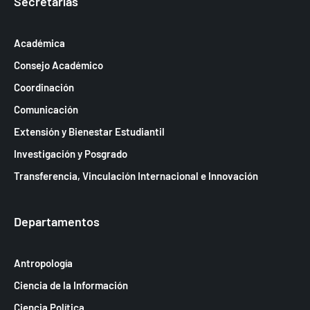
a
Secretarías
s
d
Académica
e
Consejo Académico
E
Coordinación
v
Comunicación
e
Extensión y Bienestar Estudiantil
n
Investigación y Posgrado
t
Transferencia, Vinculación Internacional e Innovación
o
s
Departamentos
Antropología
Ciencia de la Información
Ciencia Política