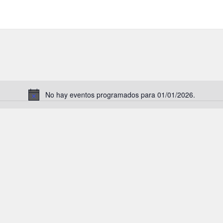
No hay eventos programados para 01/01/2026.
A
v
i
s
o