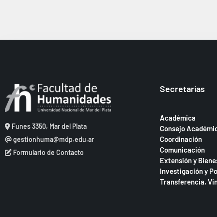
c
s
e
l
c
q
a
h
u
v
a
e
e
.
.
d
B
a
u
Secretarías
s
y
c
v
a
Académica
i
Funes 3350, Mar del Plata
Consejo Académi
E
Coordinación
gestionhuma@mdp.edu.ar
v
s
Comunicación
e
Formulario de Contacto
t
Extensión y Biene
n
Investigación y P
a
t
Transferencia, Vi
o
s
s
d
p