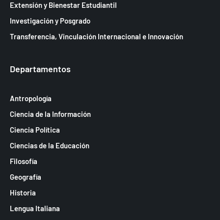
a
Extensión y Bienestar Estudiantil
s
Investigación y Posgrado
d
Transferencia, Vinculación Internacional e Innovación
e
E
Departamentos
v
e
Antropología
n
Ciencia de la Información
t
Ciencia Política
o
Ciencias de la Educación
s
Filosofía
Geografía
Historia
Lengua Italiana