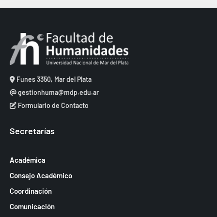
e
c
v
b
h
i
ú
a
s
.
s
t
q
a
u
Funes 3350, Mar del Plata
s
e
gestionhuma@mdp.edu.ar
d
Formulario de Contacto
d
e
a
E
Secretarías
y
v
v
e
Académica
i
n
Consejo Académico
s
t
Coordinación
t
o
Comunicación