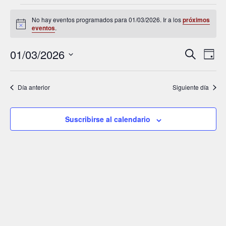
No hay eventos programados para 01/03/2026. Ir a los
próximos
A
eventos
.
v
i
01/03/2026
N
s
N
B
D
o
u
a
í
a
S
s
a
e
c
v
v
Día anterior
Siguiente día
a
l
r
e
e
e
g
g
c
Suscribirse al calendario
c
a
a
i
c
c
o
i
i
n
a
ó
ó
l
n
n
a
d
d
f
e