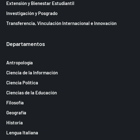
a
Extensión y Bienestar Estudiantil
s
Investigación y Posgrado
d
Transferencia, Vinculación Internacional e Innovación
e
E
Departamentos
v
e
Antropología
n
Ciencia de la Información
t
Ciencia Política
o
Ciencias de la Educación
s
Filosofía
Geografía
Historia
Lengua Italiana