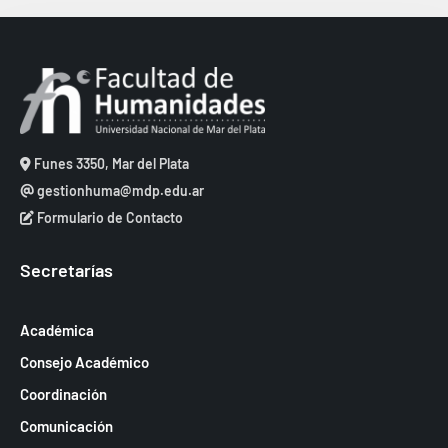
e
e
c
v
b
h
i
ú
a
s
.
s
t
q
a
Funes 3350, Mar del Plata
u
s
gestionhuma@mdp.edu.ar
e
d
Formulario de Contacto
d
e
a
Secretarías
E
y
v
v
Académica
e
i
Consejo Académico
n
s
Coordinación
t
t
Comunicación
o